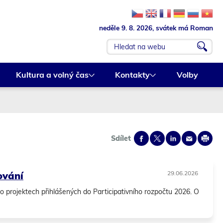
neděle 9. 8. 2026, svátek má Roman
v
y
h
l
Kultura a volný čas
Kontakty
Volby
e
d
a
t
Sdílet
ování
29.06.2026
o projektech přihlášených do Participativního rozpočtu 2026. O