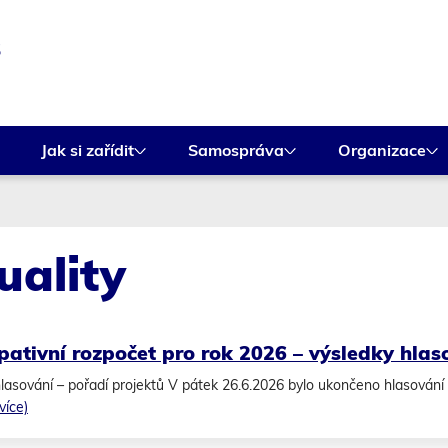
Rovnou na kontakt
Rovnou na obsah
Rovnou na menu
š
Jak si zařídit
Samospráva
Organizace
uality
ipativní rozpočet pro rok 2026 – výsledky hlas
lasování – pořadí projektů V pátek 26.6.2026 bylo ukončeno hlasování 
 více)