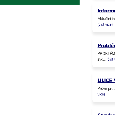
Inform
Aktuální i
(číst více)
Problé
PROBLÉMOV
zva...
(číst 
​​​​​​​U
Právě probí
více)