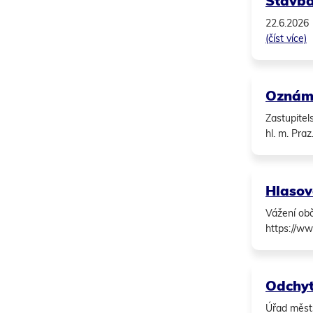
Stavba 
22.6.2026 
(číst více)
Oznáme
Zastupitel
hl. m. Praz.
Hlasov
Vážení obč
https://ww
Odchyt
Úřad městs