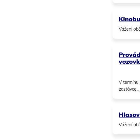
Kinobu
Vážení obč
Provád
vozov
V termínu 
zastávce..
Hlasov
Vážení obč