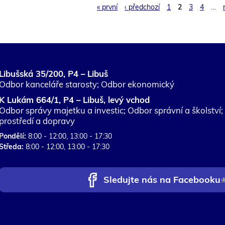
« první
‹ předchozí
1
2
3
4
…
Libušská 35/200, P4 – Libuš
Odbor kanceláře starosty; Odbor ekonomický
K Lukám 664/1, P4 – Libuš, levý vchod
Odbor správy majetku a investic; Odbor správní a školství
prostředí a dopravy
Pondělí:
8:00 - 12:00, 13:00 - 17:30
Středa:
8:00 - 12:00, 13:00 - 17:30
Sledujte nás na Facebooku
(