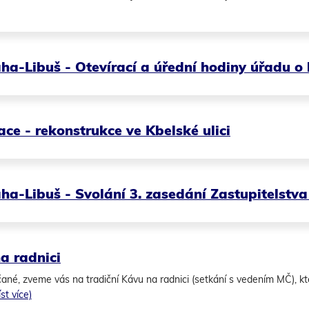
ha-Libuš - Otevírací a úřední hodiny úřadu o 
ace - rekonstrukce ve Kbelské ulici
ha-Libuš - Svolání 3. zasedání Zastupitelstv
a radnici
ané, zveme vás na tradiční Kávu na radnici (setkání s vedením MČ), kt
íst více)