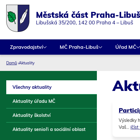
Městská část Praha-Libu
Libušská 35/200, 142 00 Praha 4 – Libuš
Zpravodajství
MČ Praha-Libuš
Úřad MČ
Domů
›
Aktuality
Jste
Akt
zde
Všechny aktuality
Aktuality úřadu MČ
Partic
Aktuality školství
Výsledky h
Vaš...
(číst
Aktuality senioři a sociální oblast