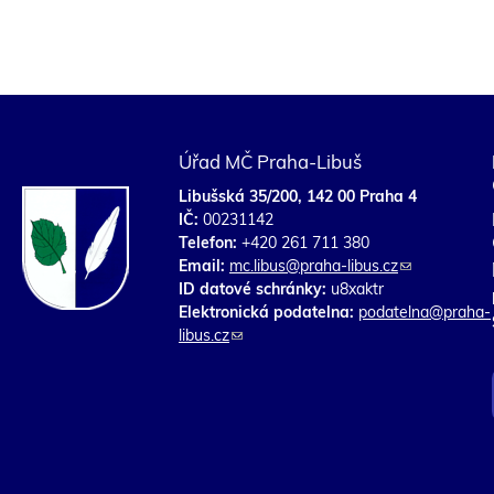
S
t
r
á
Úřad MČ Praha-Libuš
n
Libušská 35/200, 142 00 Praha 4
k
IČ:
00231142
y
Telefon:
+420 261 711 380
Email:
mc.libus@praha-libus.cz
(
ID datové schránky:
u8xaktr
o
Elektronická podatelna:
podatelna@praha-
d
libus.cz
(
k
o
a
d
z
k
o
a
d
z
e
o
š