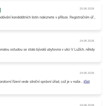
25.06.2026
ávání kandidátních listin naleznete v příloze. Registračním úř...
24.06.2026
ostudou se stala bývalá ubytovna v ulici V Lužích, někdy
24.06.2026
ratorní řízení vede silniční správní úřad, což je v naše...
(číst
24.06.2026