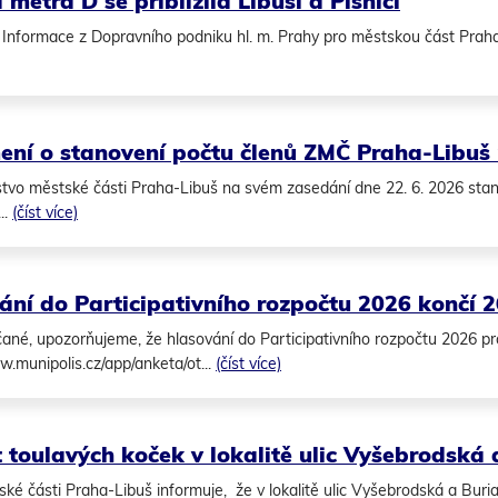
metra D se přiblížila Libuši a Písnici
Informace z Dopravního podniku hl. m. Prahy pro městskou část Praha-
ní o stanovení počtu členů ZMČ Praha-Libuš
stvo městské části Praha-Libuš na svém zasedání dne 22. 6. 2026 stan
..
(číst více)
ání do Participativního rozpočtu 2026 končí 2
ané, upozorňujeme, že hlasování do Participativního rozpočtu 2026 prob
w.munipolis.cz/app/anketa/ot...
(číst více)
 toulavých koček v lokalitě ulic Vyšebrodská
ké části Praha-Libuš informuje, že v lokalitě ulic Vyšebrodská a Burian