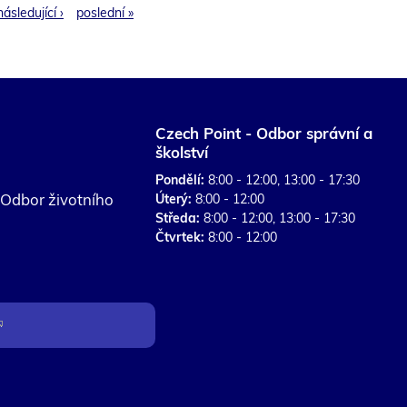
následující ›
poslední »
e on
e on
e on
d by
pag
Czech Point - Odbor správní a
školství
Pondělí:
8:00 - 12:00, 13:00 - 17:30
; Odbor životního
Úterý:
8:00 - 12:00
Středa:
8:00 - 12:00, 13:00 - 17:30
Čtvrtek:
8:00 - 12:00
o
d
k