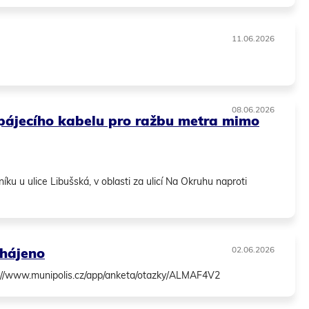
11.06.2026
08.06.2026
napájecího kabelu pro ražbu metra mimo
íku u ulice Libušská, v oblasti za ulicí Na Okruhu naproti
ahájeno
02.06.2026
tps://www.munipolis.cz/app/anketa/otazky/ALMAF4V2