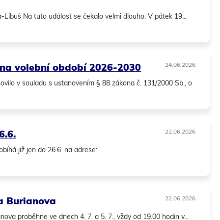
Libuš Na tuto událost se čekalo velmi dlouho. V pátek 19...
Shar
Shar
Shar
Sen
Print
 na volební období 2026-2030
24.06.2026
ovilo v souladu s ustanovením § 88 zákona č. 131/2000 Sb., o
6.6.
22.06.2026
íhá již jen do 26.6. na adrese:
 a Burianova
22.06.2026
ova proběhne ve dnech 4. 7. a 5. 7., vždy od 19.00 hodin v...