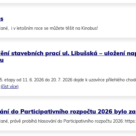
s
ané, i v letošním roce se můžete těšit na Kinobus!
ění stavebních prací ul. Libušská – uložení 
ku
5. etapy od 11. 6. 2026 do 20. 7. 2026 dojde k uzavírce přilehlého chodn
.
(číst více)
ání do Participativního rozpočtu 2026 bylo z
ané, právě probíhá hlasování do Participativního rozpočtu 2026: ht