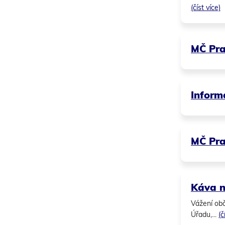
(číst více)
MČ Pra
Inform
MČ Pra
Káva n
Vážení obč
Úřadu,...
(č