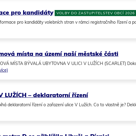
ace pro kandidáty
VOLBY DO ZASTUPITELSTEV OBCÍ 2026
nformace pro kandidáty volebních stran v rámci registračního řízení a pod
mová místa na území naší městské části
Á MÍSTA BÝVALÁ UBYTOVNA V ULICI V LUŽÍCH (SCARLET) Dokonalou 
více)
LICE V LUŽÍCH – deklaratorní řízení
há deklaratorní řízení o zařazení ulice V Lužích. Co to vlastně je? Dekla